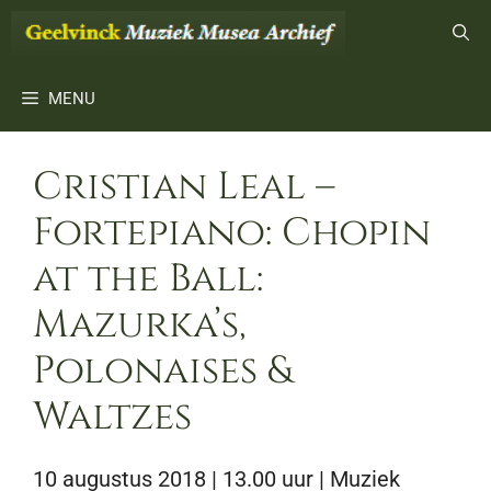
Ga
naar
de
inhoud
MENU
Cristian Leal –
Fortepiano: Chopin
at the Ball:
Mazurka’s,
Polonaises &
Waltzes
10 augustus 2018 | 13.00 uur
| Muziek