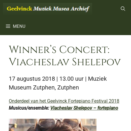
Ga
naar
de
inhoud
MENU
Winner’s Concert:
Viacheslav Shelepov
17 augustus 2018 | 13.00 uur
| Muziek
Museum Zutphen, Zutphen
Onderdeel van het Geelvinck Fortepiano Festival 2018
Musicus/ensemble:
Viacheslav Shelepov – fortepiano