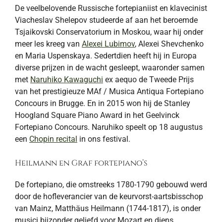
De veelbelovende Russische fortepianiist en klavecinist
Viacheslav Shelepov studeerde af aan het beroemde
Tsjaikovski Conservatorium in Moskou, waar hij onder
meer les kreeg van
Alexei Lubimov
, Alexei Shevchenko
en Maria Uspenskaya. Sedertdien heeft hij in Europa
diverse prijzen in de wacht gesleept, waaronder samen
met
Naruhiko Kawaguchi
ex aequo de Tweede Prijs
van het prestigieuze MAf / Musica Antiqua Fortepiano
Concours in Brugge. En in 2015 won hij de Stanley
Hoogland Square Piano Award in het Geelvinck
Fortepiano Concours. Naruhiko speelt op 18 augustus
een
Chopin recital
in ons festival.
Heilmann en Graf fortepiano’s
De fortepiano, die omstreeks 1780-1790 gebouwd werd
door de hofleverancier van de keurvorst-aartsbisschop
van Mainz, Matthäus Heilmann (1744-1817), is onder
musici bijzonder geliefd voor Mozart en diens