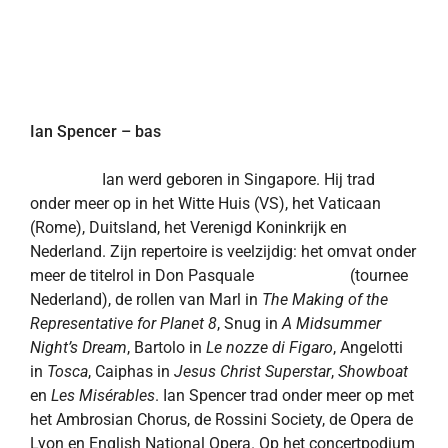
Ian Spencer – bas
Ian werd geboren in Singapore. Hij trad
onder meer op in het Witte Huis (VS), het Vaticaan
(Rome), Duitsland, het Verenigd Koninkrijk en
Nederland. Zijn repertoire is veelzijdig: het omvat onder
meer de titelrol in Don Pasquale (tournee
Nederland), de rollen van Marl in
The Making of the
Representative for Planet 8
, Snug in
A Midsummer
Night’s Dream
, Bartolo in
Le nozze di Figaro
, Angelotti
in
Tosca
, Caiphas in
Jesus Christ Superstar
,
Showboat
en
Les Misérables
. Ian Spencer trad onder meer op met
het Ambrosian Chorus, de Rossini Society, de Opera de
Lyon en English National Opera. Op het concertpodium