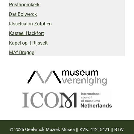
Posthoornkerk
Dat Bolwerck
IJsselsalon Zutphen
Kasteel Hackfort
Kapel op 't Rijsselt
MAf Brugge
© 2026 Geelvinck Muziek Musea || KVK: 41215421 || BTW: