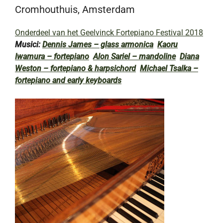
Cromhouthuis, Amsterdam
Onderdeel van het Geelvinck Fortepiano Festival 2018
Musici:
Dennis James – glass armonica
Kaoru
Iwamura – fortepiano
Alon Sariel – mandoline
Diana
Weston – fortepiano & harpsichord
Michael Tsalka –
fortepiano and early keyboards